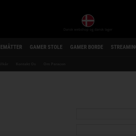
Dansk webshop og dansk lager
EMÅTTER
GAMER STOLE
GAMER BORDE
STREAMIN
ilkår
Kontakt Os
Om Paracon