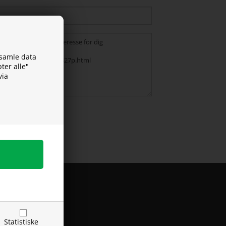
dsamle data
ter alle"
via
FRAGTPRISER
Statistiske