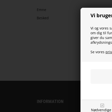
Emne
Vi bruge
Besked
Vi og vores 
om dig til fu
giver du samt
afkrydsnings
Se vores
priv
INFORMATION
Nødvendige