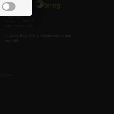
Fragtpriser:
Pakkeshop: 29 kr.*
Privatpakke: 79 kr.
* GRATIS fragt til GLS Pakkeshop ved køb
over 499,-
Paracon