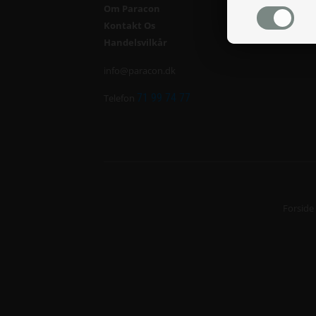
Om Paracon
Kontakt Os
Handelsvilkår
info@paracon.dk
71 99 74 77
Telefon
Forside