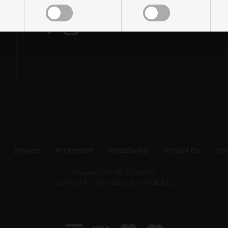
Følg Paracon på de sociale medier:
Software
Forhandlere
Handelsvilkår
Kontakt Os
Om 
Paracon A/S (CVR: 31780438)
Copyright © - Alle rettigheder forbeholdes