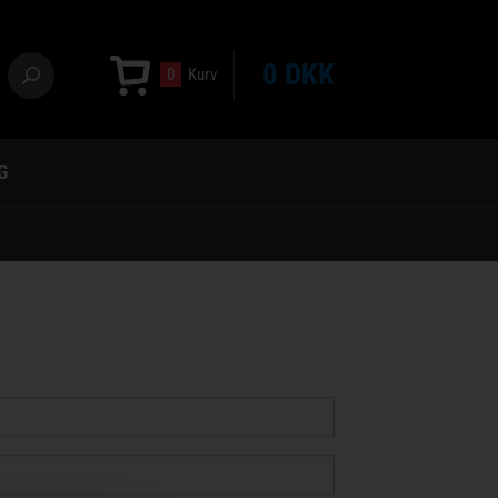
0 DKK
0
Kurv
G