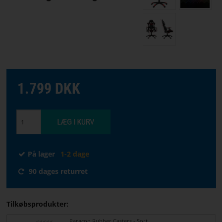
STREAMING
Vælg
sprog
FORSIDE
1.799 DKK
SOFTWARE
FORHANDLERE
HANDELSVILKÅR
På lager
1-2 dage
90 dages returret
KONTAKT
OS
Tilkøbsprodukter:
OM
Paracon Rubber Casters - Sort