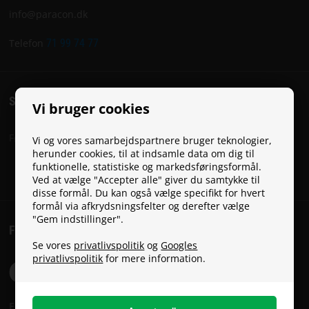
info@paracon.dk
Telefon
71 99 74 77
SOCIAL
Vi bruger cookies
Følg Paracon på de sociale medier:
Vi og vores samarbejdspartnere bruger teknologier,
herunder cookies, til at indsamle data om dig til
funktionelle, statistiske og markedsføringsformål.
Ved at vælge "Accepter alle" giver du samtykke til
disse formål. Du kan også vælge specifikt for hvert
formål via afkrydsningsfelter og derefter vælge
"Gem indstillinger".
FRAGTPRISER
Se vores
privatlivspolitik
og
Googles
privatlivspolitik
for mere information.
Fragtpriser: