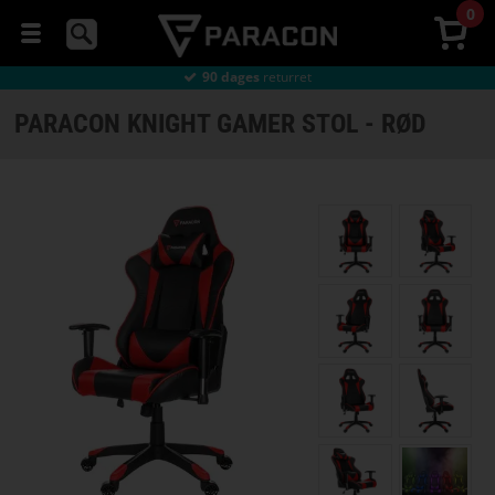
Gratis fragt
over 499,-
0
Dansk
webshop og lager
Gratis fragt
over 499,-
90 dages
returret
MUS
Gratis fragt
over 499,-
PARACON KNIGHT GAMER STOL - RØD
HEADSETS
TASTATUR
MUSEMÅTTER
GAMER
STOLE
GAMER
BORDE