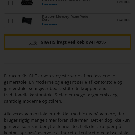
+ 299 DKK
Læs mere
PARACON
Paracon Memory Foam Pude -
Sort
+ 249 DKK
Læs mere
GRATIS
fragt ved køb over 499,-
Paracon KNIGHT er vores nyeste serie af professionelle
gamerstole. En moderne og elegant serie af kontorstole og
gamerstole, som giver bedre støtte til kroppen end
traditionelle kontorstole. Stolen er meget ergonomisk og
samtidig moderne og stilren.
Alle vores gamerstole er udviklet med fokus på gamere, der
bruger rigtig mange timer foran skærmen. Det er dog ikke kun
gamere, som kan benytte denne stol. Folk der arbejder på
kontor, bør også overveje at indrette kontoret med disse stole.