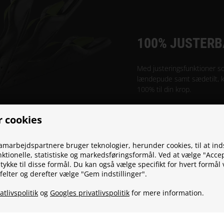
100% JUSTERB
Med justeringsfunktioner so
lændepude samt sædetilt, 
100% til din krop.
r cookies
samarbejdspartnere bruger teknologier, herunder cookies, til at in
nktionelle, statistiske og markedsføringsformål. Ved at vælge "Accep
ykke til disse formål. Du kan også vælge specifikt for hvert formål 
felter og derefter vælge "Gem indstillinger".
atlivspolitik
og
Googles privatlivspolitik
for mere information.