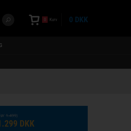
0 DKK
0
Kurv
G
Før
1.499
)
1.299 DKK