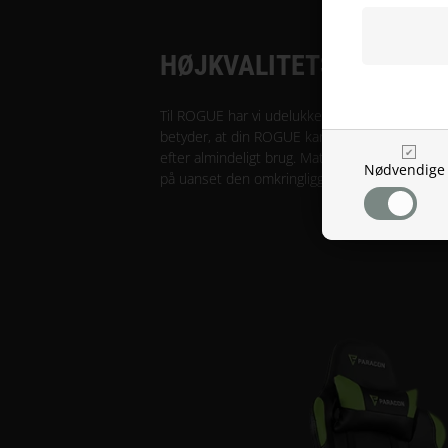
HØJKVALITETS PU-LÆD
Til ROGUE har vi udelukkende benyttet PU-læde
betyder, at din ROGUE kan holde i enormt mang
efter almindeligt brug. Materialet er desuden u
Nødvendige
på uanset den omkringliggende temperatur.