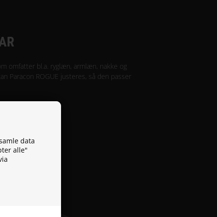
AR
m omfatter bl.a. ryglæn, armlæn, nakke og
kan Paracon ROGUE justeres, så den passer
dsamle data
ter alle"
via