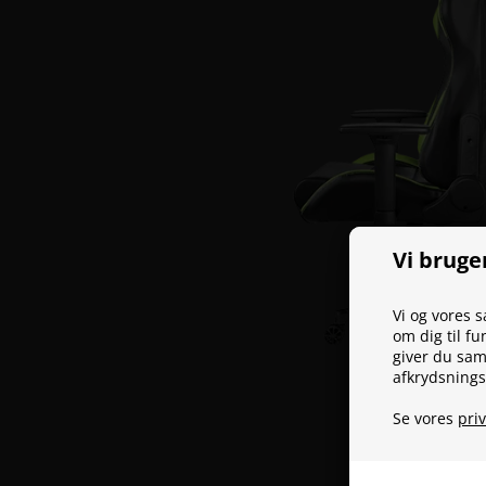
Vi bruge
Vi og vores 
om dig til fu
giver du samt
afkrydsnings
Se vores
priv