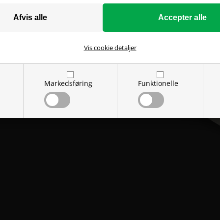
ER
Vis cookie detaljer
r af højeste kvalitet. Det
e år uden synligt slid
trolig behageligt at sidde
Markedsføring
Funktionelle