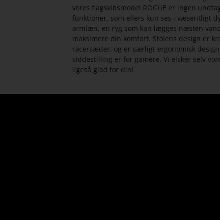
vores flagskibsmodel ROGUE er ingen undtag
funktioner, som ellers kun ses i væsentligt 
armlæn, en ryg som kan lægges næsten vandr
maksimere din komfort. Stolens design er kra
racersæder, og er særligt ergonomisk designe
siddestilling er for gamere. Vi elsker selv v
ligeså glad for din!