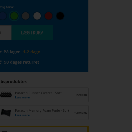
ælg farve
På lager
1-2 dage
90 dages returret
øbsprodukter:
Paracon Rubber Casters - Sort
+ 299 DKK
Læs mere
Paracon Memory Foam Pude - Sort
+ 249 DKK
Læs mere